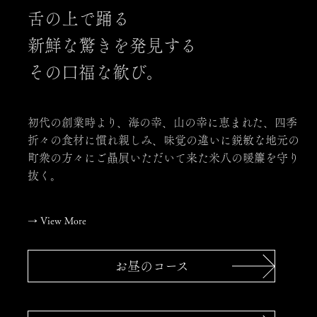
舌の上で踊る
新鮮な驚きを発見する
その口福な歓び。
初代の創業時より、海の幸、山の幸に恵まれた、四季
折々の食材に慣れ親しみ、味覚の違いに鋭敏な地元の
町衆の方々にご贔屓いただいて来た米八の暖簾を守り
抜く。
→
View More
お昼のコース
米八について