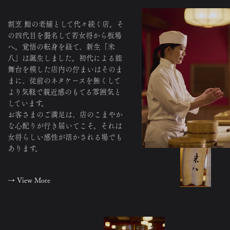
割烹 鮨の老舗として代々続く店。そ
の四代目を襲名して若女将から板場
へ。覚悟の転身を経て、新生「米
八」は誕生しました。初代による能
舞台を模した店内の佇まいはそのま
まに、従前のネタケースを無くして
より気軽で親近感のもてる雰囲気と
しています。
お客さまのご満足は、店のこまやか
な心配りが行き届いてこそ。それは
女将らしい感性が活かされる場でも
あります。
→
View More