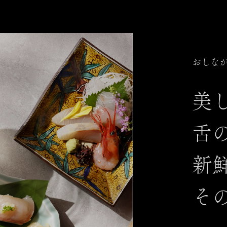
おしな
美
舌
新
そ