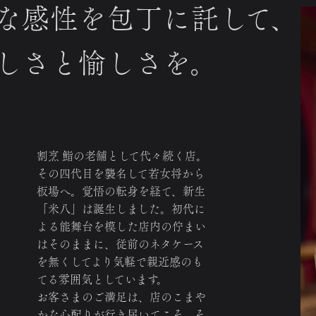
な感性を包丁に託して、
しさと愉しさを。
割烹 鮨の老舗として代々続く店。
その四代目を襲名して若女将から
板場へ。覚悟の転身を経て、新生
「米八」は誕生しました。初代に
よる能舞台を模した店内の佇まい
はそのままに、従前のネタケース
を無くしてより気軽で親近感のも
てる雰囲気としています。
お客さまのご満足は、店のこまや
かな心配りが行き届いてこそ。そ