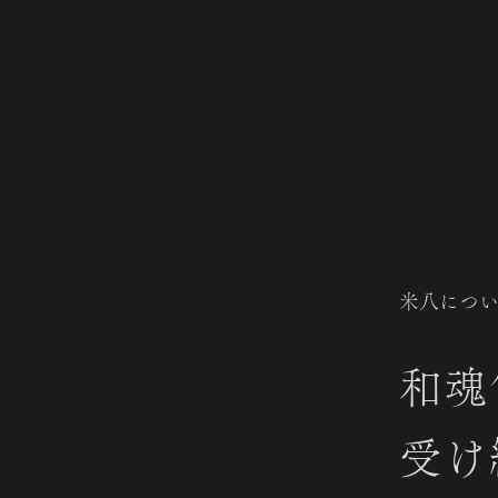
米八につい
和魂
受け