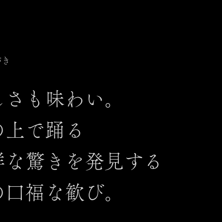
がき
しさも味わい。
の上で踊る
鮮な驚きを発見する
の口福な歓び。