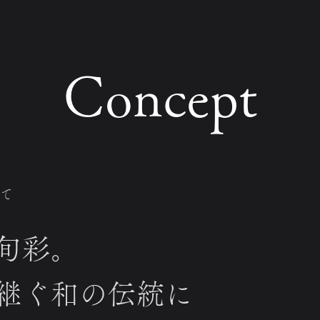
Concept
て
旬彩。
継ぐ和の伝統に