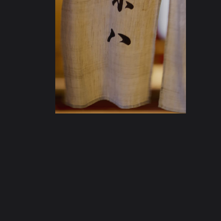
米八について
おしながき
ご予約