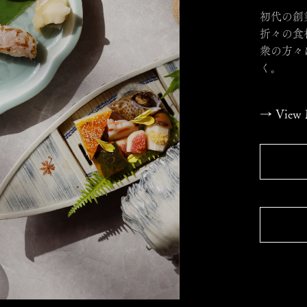
初代の創
折々の食
衆の方々
く。
→
View 