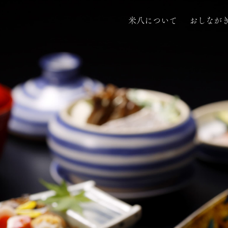
米八について
おしなが