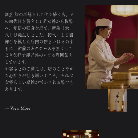
割烹 鮨の老舗として代々続く店。そ
の四代目を襲名して若女将から板場
へ。覚悟の転身を経て、新生「米
八」は誕生しました。初代による能
舞台を模した店内の佇まいはそのま
まに、従前のネタケースを無くして
より気軽で親近感のもてる雰囲気と
しています。
お客さまのご満足は、店のこまやか
な心配りが行き届いてこそ。それは
女将らしい感性が活かされる場でも
あります。
→
View More